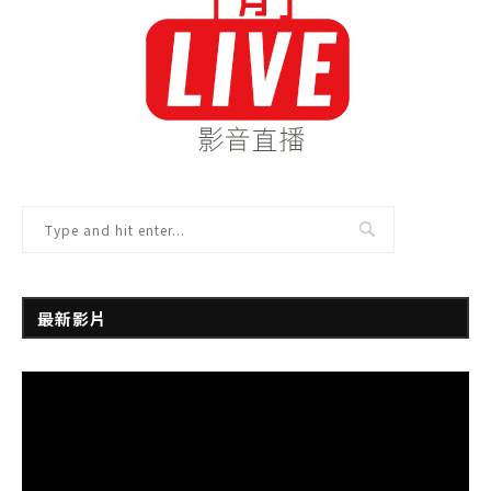
最新影片
視
訊
播
放
器