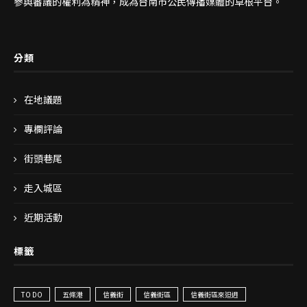
參與審議的權利為精神，成為台南市公民傳播媒體的草根平台。
分類
在地議題
專欄評論
街頭巷尾
走入城區
近期活動
標籤
TO DO
五條港
信義街
信義街區
信義街區來𨑨迌