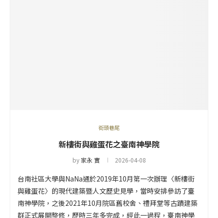
街頭巷尾
新樓街與雞蛋花之臺南神學院
by
家永 實
2026-04-08
台南社區大學與NaNa通於2019年10月第一次辦理〈新樓街
與雞蛋花〉的現代建築暨人文歷史見學，當時安排參訪了臺
南神學院，之後2021年10月院區舊校舍、禮拜堂等古蹟建築
群正式展開整修，歷時三年多完成，經此一過程，臺南神學