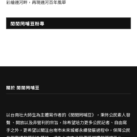
彩繪運河畔，再現運河百年風華
閒閒罔哺豆粉專
關於 閒閒罔哺豆
以台南社大師生為主體寫作者的《閒閒罔哺豆》，秉持公民素人發
聲 、開放以及非營利的宗旨，除希望培力更多公民記者、自由寫
手之外，更希望以關注台南市未來城鄉永續發展過程中，保障公民