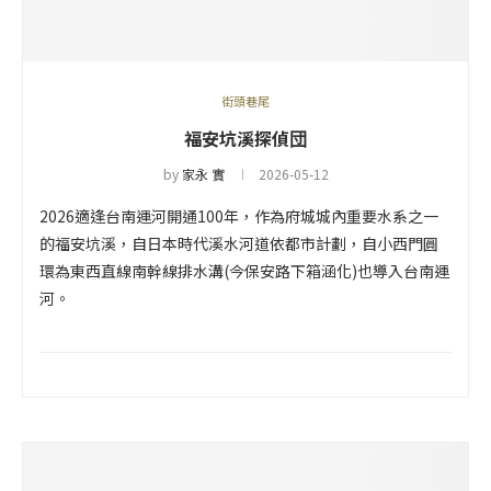
街頭巷尾
福安坑溪探偵団
by
家永 實
2026-05-12
2026適逢台南運河開通100年，作為府城城內重要水系之一
的福安坑溪，自日本時代溪水河道依都市計劃，自小西門圓
環為東西直線南幹線排水溝(今保安路下箱涵化)也導入台南運
河。