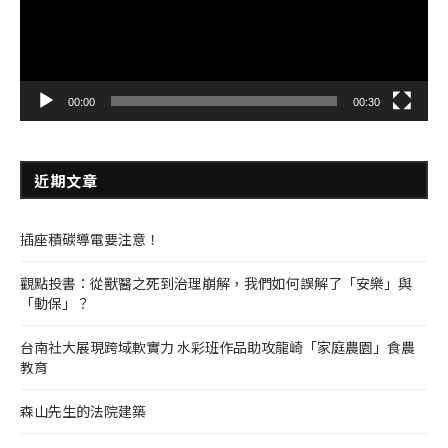
00:00
00:30
近期文章
插座積碳導電要注意！
觀點投書：從獸醫之死到治理崩解，我們如何誤解了「安樂」與
「動保」？
台南社大展現跨域軟實力 水彩班作品助攻龍崎「家庭農園」食農
教育
森山先生的法院建築