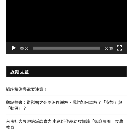
播
放
器
00:00
00:30
近期文章
插座積碳導電要注意！
觀點投書：從獸醫之死到治理崩解，我們如何誤解了「安樂」與
「動保」？
台南社大展現跨域軟實力 水彩班作品助攻龍崎「家庭農園」食農
教育