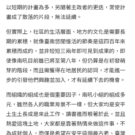
以短期的計畫為多，另隨著主政者的更迭，常使計
畫成了散落的片段，無法延續。
但實際上，社區的生活層面、地方的文化是需要長
期的累積，就像臺南悠閒慢活的節奏是這四百年來
累積而成的，並非短短三兩年即可見到成果的，即
便像南吼目前雖已將至第八年，但仍算是在初發萌
芽的階段，而且需獲得在地居民的認同，才能進一
步的引發他們興趣並加入，才有延續下去的機會。
而組織的組成也是個重要因子，南吼小組的組成多
元，雖然各人的職業背景不一樣，但大家均是安平
土生土長或是來此工作、讀書進而根著於此，並且
熱愛這塊土地，大家都是靠著熱情來做這件事，不
為成就個人，而僅是希望在安平這個最古老、臺灣