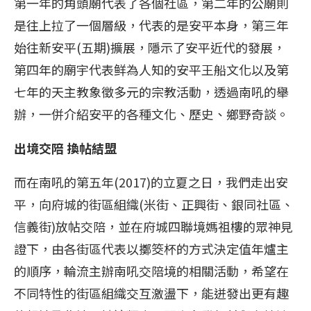
第一年的角頭廟代表了各個社區，第二年的公廟則
是往上拉了一個層級，代表的是安平本身，第三年
始往新安平(五期)擴展，隱示了安平近代的發展，
第四年的廟宇代表鲜為人知的安平王船文化以及第
七年的天主教象徵多元的宗教活動，透過南吼的舉
辦，一併介紹安平的各種文化、歷史、鄉野奇談。
出境交陪 換帖結盟
而在南吼的第五年(2017)的立夏之日，我們走出安
平，向府城的街區組織(米街、正興街、銀同社區、
信義街)放帖交陪，並在府城四聯境媽祖樓的眾神見
證下，由各街區代表以擲筊杯的方式決定值年爐主
的順序，輪流主辦南吼交陪境的相關活動，希望在
不同特性的街區組織交互激盪下，能迸發出更有趣