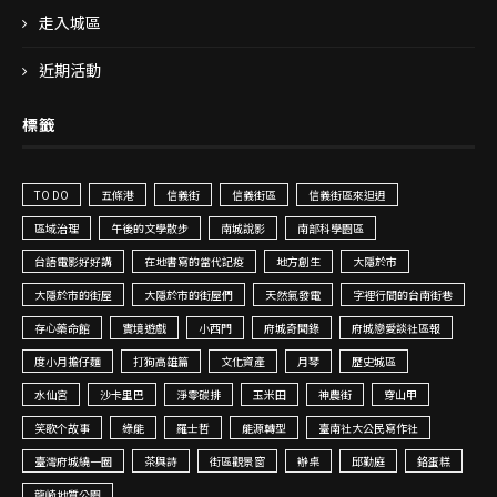
走入城區
近期活動
標籤
TO DO
五條港
信義街
信義街區
信義街區來𨑨迌
區域治理
午後的文學散步
南城說影
南部科學園區
台語電影好好講
在地書寫的當代記疫
地方創生
大隱於市
大隱於市的街屋
大隱於市的街屋們
天然氣發電
字裡行間的台南街巷
存心藥命館
實境遊戲
小西門
府城奇聞錄
府城戀愛談社區報
度小月擔仔麵
打狗高雄篇
文化資產
月琴
歷史城區
水仙宮
沙卡里巴
淨零碳排
玉米田
神農街
穿山甲
笑歌个故事
綠能
羅士哲
能源轉型
臺南社大公民寫作社
臺灣府城繞一圈
茶與詩
街區觀景窗
辦桌
邱勤庭
鉻蛋糕
龍崎地質公園