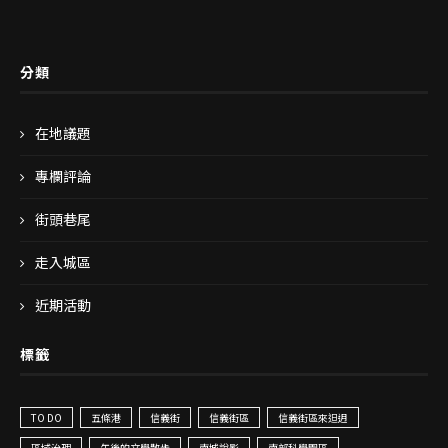
分類
在地議題
專欄評論
街頭巷尾
走入城區
近期活動
標籤
TO DO
五條港
信義街
信義街區
信義街區來𨑨迌
區域治理
午後的文學散步
南城說影
南部科學園區