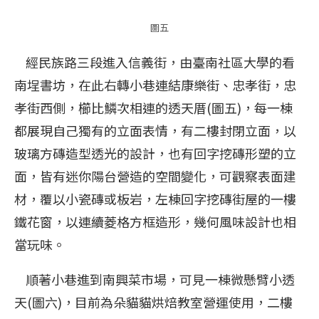
圖五
經民族路三段進入信義街，由臺南社區大學的看
南埕書坊，在此右轉小巷連結康樂街、忠孝街，忠
孝街西側，櫛比鱗次相連的透天厝(圖五)，每一棟
都展現自己獨有的立面表情，有二樓封閉立面，以
玻璃方磚造型透光的設計，也有回字挖磚形塑的立
面，皆有迷你陽台營造的空間變化，可觀察表面建
材，覆以小瓷磚或板岩，左棟回字挖磚街屋的一樓
鐵花窗，以連續菱格方框造形，幾何風味設計也相
當玩味。
順著小巷進到南興菜市場，可見一棟微懸臂小透
天(圖六)，目前為朵貓貓烘焙教室營運使用，二樓