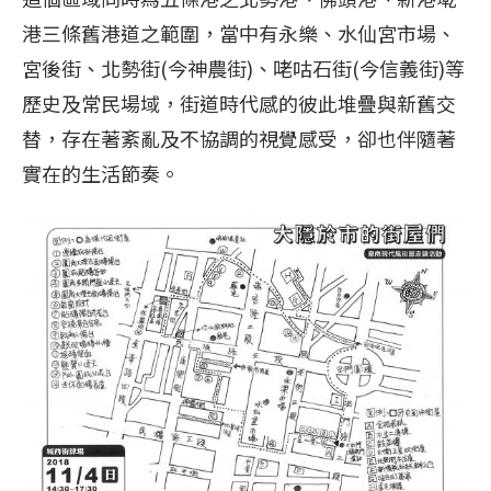
港三條舊港道之範圍，當中有永樂、水仙宮市場、
宮後街、北勢街(今神農街)、咾咕石街(今信義街)等
歷史及常民場域，街道時代感的彼此堆疊與新舊交
替，存在著紊亂及不協調的視覺感受，卻也伴隨著
實在的生活節奏。