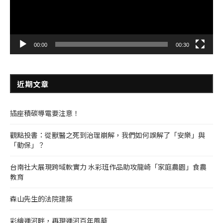
00:00
00:30
近期文章
插座積碳導電要注意！
觀點投書：從獸醫之死到治理崩解，我們如何誤解了「安樂」與
「動保」？
台南社大展現跨域軟實力 水彩班作品助攻龍崎「家庭農園」食農
教育
森山先生的法院建築
彩繪運河畔，再現運河百年風華