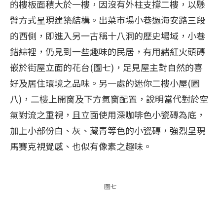
的樓板面積大於一樓，因沒有外柱支撐二樓，以懸
臂方式呈現建築結構。出菜市場小巷過海安路三段
的西側，即進入另一古稱十八洞的歷史場域，小巷
錯綜裡，仍見到一些趣味的民居，有用赭紅火頭磚
嵌於街屋立面的花台(圖七)，足見屋主對自然的喜
好及居住環境之品味。另一處的迷你二樓小屋(圖
八)，二樓上開窗及下方氣窗配置，說明當代對於空
氣對流之重視，且立面使用深咖啡色小瓷磚為底，
加上小部份白、灰、藏青等色的小瓷磚，強烈呈現
馬賽克視覺感、也似有像素之趣味。
圖七