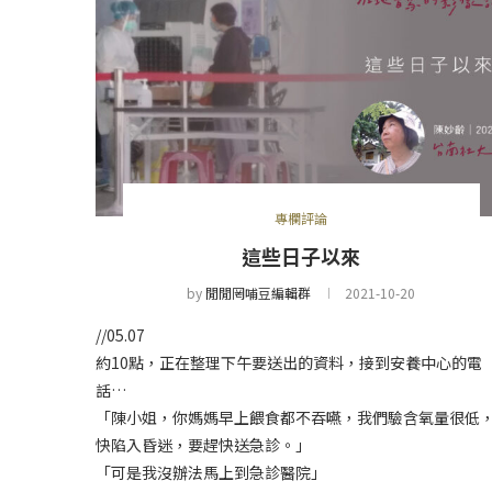
專欄評論
這些日子以來
by
閒閒罔哺豆編輯群
2021-10-20
//05.07
約10點，正在整理下午要送出的資料，接到安養中心的電
話…
「陳小姐，你媽媽早上餵食都不吞嚥，我們驗含氧量很低
快陷入昏迷，要趕快送急診。」
「可是我沒辦法馬上到急診醫院」