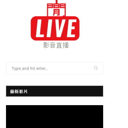
最新影片
視
訊
播
放