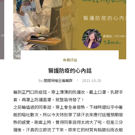
專欄評論
醫護防疫的心內話
by
閒閒罔哺豆編輯群
2021-10-20
輪到正門口防疫班，穿上薄薄的防護衣、戴上口罩、乳膠手
套，再罩上防護面罩，就整裝待發了！
之前輪值過的同事說，穿上會全身發熱、下線時還似乎中暑
，
般的嘔吐數次。所以今天特別穿了排汗衣來應付這種預期發
熱的感覺，剛套上時，覺得同事說得太誇大了啦，但是三分
鐘後，汗真的立即流了下來，原來它的材質有點類似雨衣般