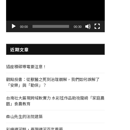
器
00:00
00:30
近期文章
插座積碳導電要注意！
觀點投書：從獸醫之死到治理崩解，我們如何誤解了
「安樂」與「動保」？
台南社大展現跨域軟實力 水彩班作品助攻龍崎「家庭農
園」食農教育
森山先生的法院建築
彩繪運河畔，再現運河百年風華