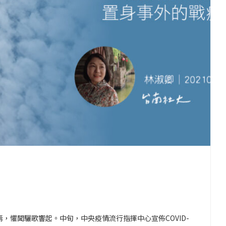
，懼聞驪歌響起。中旬，中央疫情流行指揮中心宣佈COVID-