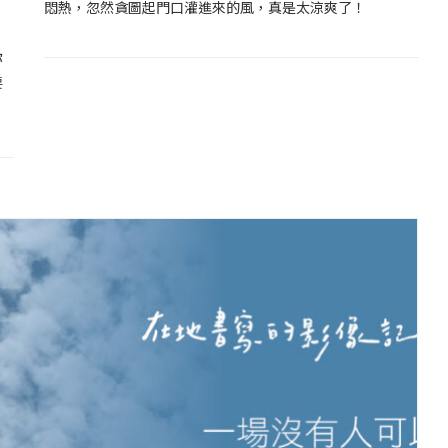
悶熱，忽然貪圖起門口灌進來的風，真是太涼爽了！
」
你
要