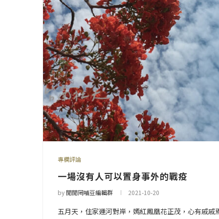
專欄評論
一場沒有人可以置身事外的戰疫
by
閒閒罔哺豆編輯群
2021-10-20
五月天，住家運河對岸，嫣紅鳳凰花正茂，心有戚戚焉