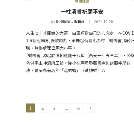
專欄評論
一柱清香祈願平安
by
閒閒罔哺豆編輯群
2021-10-20
人生七十才開始的大哥，由衷順從自己的心念走，在COVID
19(新冠病毒)嚴峻時刻，承擔起菊島小赤村「蜩鳴宮｣廟公
職，無償處理公廟大小事。
｢蜩鳴宮｣源起於清朝乾隆十八年（西元一七五三年），公
內供奉主神溫府王爺。從小在廟埕聆聽耆老述說廟宇所在
地，是菊島著名的「暗蛄蠐」（黃蟪蛄）穴。
1
2
3
...
6