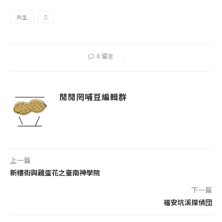
共生

0 留言
閒閒罔哺豆編輯群
上一篇
新樓街與雞蛋花之臺南神學院
下一篇
福安坑溪探偵団