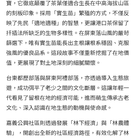
寶，它徹底顛覆了茶葉僅適合生長在中高海拔山區
的刻板印象。採用「實生苗」繁殖的方式，不僅反
映了先民「適地適種」的智慧，更讓港口茶保留了
扦插法所缺乏的生物多樣性。在屏東落山風的嚴苛
篩選下，唯有實生苗能長出主根讓根系穩固、克服
強風的優良品系。這段故事不僅重新挖掘了在地價
值，更展現了對土地深刻的細膩關懷。
台東都歷部落與屏東阿禮部落，亦透過導入生態旅
遊，成功弭平了老少之間的文化斷層。這讓年輕一
代看見了留根在地的經濟可能，進而萌生傳承古老
文化、深入認識在地生態的動機與使命感。
嘉義公興社區則透過發展「林下經濟」與「林農體
驗」，開創出全新的社區經濟路徑，有效化解了林