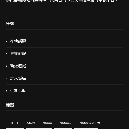
分類
在地議題
專欄評論
街頭巷尾
走入城區
近期活動
標籤
TO DO
五條港
信義街
信義街區
信義街區來𨑨迌