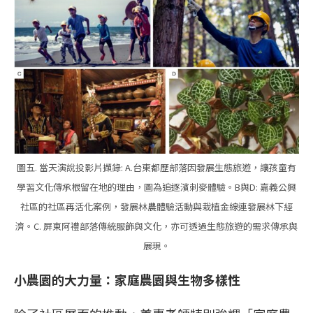
圖五. 當天演說投影片擷錄: A.台東都歷部落因發展生態旅遊，讓孩童有
學習文化傳承根留在地的理由，圖為追逐濱刺麥體驗。B與D: 嘉義公興
社區的社區再活化案例，發展林農體驗活動與栽植金線連發展林下經
濟。C. 屏東阿禮部落傳統服飾與文化，亦可透過生態旅遊的需求傳承與
展現。
小農園的大力量：家庭農園與生物多樣性