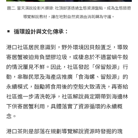
圖二. 當天演說投影片擷錄: 社頂部落透過生態資源盤點，成為生態旅遊
導覽解說教材，讓在地對自然資源由消耗轉為守護。
循環設計與文化傳承：
港口社區居民意識到，野外環境因貝殼匱乏，導致
寄居蟹被迫背負塑膠垃圾，或棲息於不適當蝸牛殼
的情況屢見不鮮。因此，社區發起「保留殼源」行
動，串聯民眾及海產店推廣「食海螺、留殼源」的
永續模式，鼓勵將食用後的空殼大致清洗，再寄給
社區進一步清洗乾淨，社區解說員定期帶到海邊林
下供寄居蟹利用，具體落實了資源循環的永續概
念。
港口茶則是部落在規劃導覽解說資源時發掘的瑰