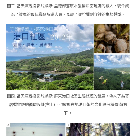
圖三. 當天演說投影片擷錄: 里德部落原本獵捕灰面鵟鷹的獵人，現今成
為了賞鷹的最佳導覽解說人員，見證了從狩獵到守護的生態轉型。
圖四. 當天演說投影片擷錄: 屏東港口社區生態旅遊的發展，帶來了為寄
居蟹留殼的循環設計(右上)，也展現在地港口茶的文化與保種價值(右
下)。