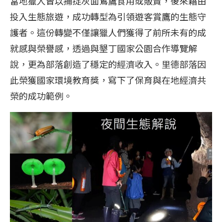
當地獵人曾以捕捉灰面鵟鷹食用或販賣，後來藉由
投入生態旅遊，成功轉型為引領遊客賞鷹的生態守
護者。這份轉變不僅讓獵人們獲得了前所未有的成
就感與榮譽感，透過與墾丁國家公園合作導覽解
說，更為部落創造了穩定的經濟收入。里德部落因
此榮獲國家環境教育獎，寫下了保育與在地經濟共
榮的成功範例。