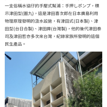
一支俗稱水協仔的手壓式幫浦：手押しポンプ，標
示津田型(圖九)，這是津田喜次郎在日本廣島利用
物理原理發明的汲水設施，有津田式(日本製)、津
田型(台日合製)、津田牌(台灣製)，他的後代津田泰
司及津田哲亦多次來台灣，紀錄家族所發明的這個
民生產品。