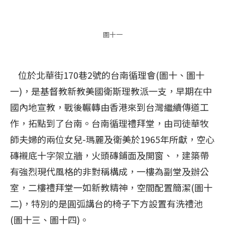
圖十一
位於北華街170巷2號的台南循理會(圖十、圖十
一)，是基督教新教美國衛斯理教派一支，早期在中
國內地宣教，戰後輾轉由香港來到台灣繼續傳道工
作，拓點到了台南。台南循理禮拜堂，由司徒華牧
師夫婦的兩位女兒-瑪麗及衛美於1965年所獻，空心
磚襯底十字架立牆，火頭磚鋪面及開窗、，建築帶
有強烈現代風格的非對稱構成，一樓為副堂及辦公
室，二樓禮拜堂一如新教精神，空間配置簡潔(圖十
二)，特別的是圓弧講台的椅子下方設置有洗禮池
(圖十三、圖十四)。