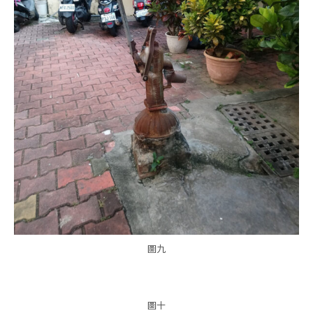
圖九
圖十