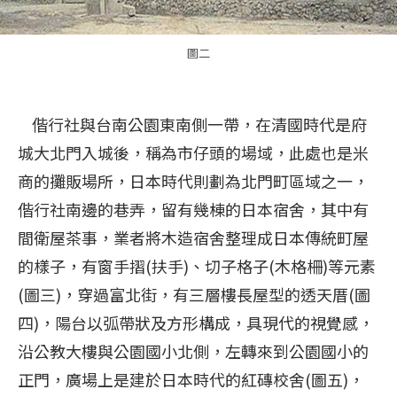
圖二
偕行社與台南公園東南側一帶，在清國時代是府
城大北門入城後，稱為市仔頭的場域，此處也是米
商的攤販場所，日本時代則劃為北門町區域之一，
偕行社南邊的巷弄，留有幾棟的日本宿舍，其中有
間衛屋茶事，業者將木造宿舍整理成日本傳統町屋
的樣子，有窗手摺(扶手)、切子格子(木格柵)等元素
(圖三)，穿過富北街，有三層樓長屋型的透天厝(圖
四)，陽台以弧帶狀及方形構成，具現代的視覺感，
沿公教大樓與公園國小北側，左轉來到公園國小的
正門，廣場上是建於日本時代的紅磚校舍(圖五)，