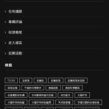
在地議題
專欄評論
街頭巷尾
走入城區
近期活動
標籤
TO DO
五條港
信義街
信義街區
信義街區來𨑨迌
區域治理
午後的文學散步
南城說影
南部科學園區
台語電影好好講
在地書寫的當代記疫
地方創生
大隱於市
大隱於市的街屋
大隱於市的街屋們
天然氣發電
字裡行間的台南街巷