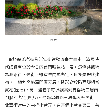
圖六
取道總爺老街及崇安街往鴨母寮方面走，清國時
代總鎮署位於今日的台南轉運站一帶，這條路被稱
為總爺街，老街上雖有些閩式老宅，但多是現代建
物，一棟九宮格深開窗天厝，造形對於防西曬相當
實在(圖七)，另一邊巷子可以觀察到有俗稱三層肉
門牆的老宅(圖八)。通過忠義路三段進入裕民街、
北華街當中的曲折小巷弄，在某個小巷交叉口，有