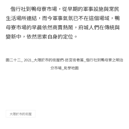
偕行社到鴨母寮市場，從早期的軍事設施與常民
生活場所連結，而今軍事氣氛已不在這個場域，鴨
母寮市場的早晨依然商賣熱鬧，府城人們在傳統與
變新中，依然思索自身的定位。
圖二十二_ 2021_大隱於市的街屋們-迷宮街巷篇_偕行社到鴨母寮之明治
分市場_見學地圖
大隱於市的街屋