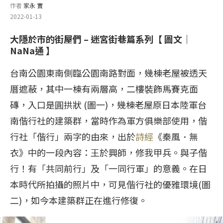
作者
家永 實
2022-01-13
大隱於市的街屋們 – 迷宮街巷篇系列【 圖文｜
NaNa通
】
台南公園東南側臨公園南路對面，幾棟老屋被透天
厝遮蔽，其中一棟有兩層高，二樓裝飾馬賽克面
磚，入口是圓拱狀 (圖一)，幾棟老屋原日本陸軍台
南偕行社的建築群，當時作為軍方俱樂部使用，偕
行社「偕行」兩字的由來，出於
詩經
《秦風．無
衣》中的一段內容：王於興師，修我甲兵。與子偕
行！有「共同前行」及「一同行軍」的意義。在日
本時代所拍攝的照片中，可見偕行社的優雅環境(圖
二)，如今本建築群正在進行修復。