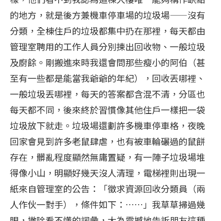
的地方，就是後方兼機車停車場的垃圾場——沒有
分類，全棟住戶的垃圾都集中扔在那裡，每天都由
管理室聘用的工作人員分別揀出回收物、一般垃圾
及廚餘。剛搬進來時我還會問那些瘦小的阿伯（甚
至有一些都是能當我爺爺的年紀），回收丟哪裡、
一般垃圾丟哪裡，每天的答案都含混不清，分區也
每天都不同，後來終於習慣像其他住戶一樣把一袋
垃圾放下就走。垃圾場還劃許多機車停車格，夜晚
回家會見到許多老鼠肆虐，也有被車輪碾過的鼠餅
存在，髒亂程度顯然無庸置疑，有一陣子垃圾場堆
得像小山，明顯好幾天沒人清理，電梯裡則出現一
紙來自管理室的公告：「徵求資源回收分類員（兩
人作伙一對手），條件如下：……」我草草掃過幾
眼，撇除看不懂的詞彙，大為震撼地告訴朋友這種