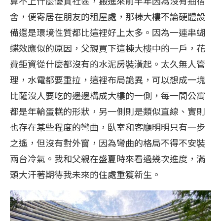
算不上什麼優質社區，搬進來前半年因為沒有抽宿
舍，便寄居在朋友的租屋處，那棟大樓不論硬體設
備還是環境性質都比這裡好上太多。因為一連串蝴
蝶效應似的原因，父親買下這棟大樓中的一戶，花
費鉅資從什麼都沒有的水泥房裝潢起。太久無人管
理，水電都要重拉，這裡布局詭異，可以想成一塊
比薩沒人要吃的邊邊構成大樓的一側，每一間公寓
都是年輪蛋糕的形狀，另一側則是類似直線、實則
也存在某些程度的彎曲，臥室和客廳明明只有一步
之遙，但沒有對外窗，因為彎曲的格局不得不安裝
兩台冷氣。我和父親在盛夏時來看過幾次進度，滿
頭大汗著期待我未來的住處重獲新生。