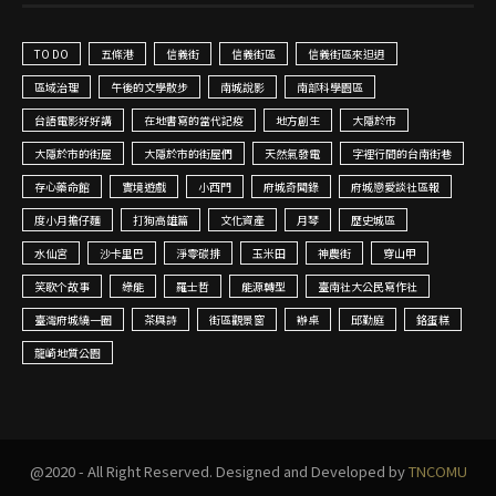
TO DO
五條港
信義街
信義街區
信義街區來𨑨迌
區域治理
午後的文學散步
南城說影
南部科學園區
台語電影好好講
在地書寫的當代記疫
地方創生
大隱於市
大隱於市的街屋
大隱於市的街屋們
天然氣發電
字裡行間的台南街巷
存心藥命館
實境遊戲
小西門
府城奇聞錄
府城戀愛談社區報
度小月擔仔麵
打狗高雄篇
文化資產
月琴
歷史城區
水仙宮
沙卡里巴
淨零碳排
玉米田
神農街
穿山甲
笑歌个故事
綠能
羅士哲
能源轉型
臺南社大公民寫作社
臺灣府城繞一圈
茶與詩
街區觀景窗
辦桌
邱勤庭
鉻蛋糕
龍崎地質公園
@2020 - All Right Reserved. Designed and Developed by
TNCOMU