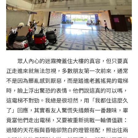
眾人內心的迷霧掩蓋住大樓的真容，但只要真
正走進來就無法忽視，多數朋友第一次前來，通常
不是因為髒亂感到厭惡，而是踏進老舊搖晃的電梯
時，臉上浮出驚恐的表情。他們說這真的可以嗎，
這電梯不對勁。我總是很坦然，用「我都住這麼久
了」回應，其實看友人驚慌失措頗有一番趣味，畢
竟當他們走出電梯，又要被重新挑戰一輪價值觀：
過矮的天花板與昏暗卻煞白的燈管搭配，照出往兩