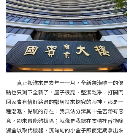
真正搬進來是去年十一月，全新裝潢唯一的優
點也只剩下全新了，屋子很亮、整潔乾淨，打開門
回家會有恰好路過的鄰居投來探究的眼神，那是一
種潮濕、黏膩的存在，我無法分辨其中是否帶有惡
意，卻未曾能夠拔除；就像是我總在衣櫃裡替換除
濕盒以取代機器，沉甸甸的小盒子即使定期拿出來