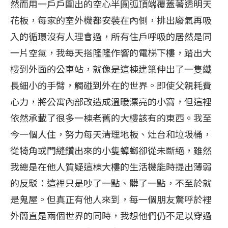
然而用一戶戶圍出的空心半圓弧頂端覆蓋著透明天
花板，每家的室外機都安裝在內側，排出廢氣再吸
入的循環沒有人理會過，所有住戶呼吸的居然是同
一片空氣，我每天搭隆隆作響的電梯下樓，踏出大
樓到外面的公車站，就像是這棟建築伸出了一隻纖
長細小的手臂，觸碰到外在的世界。即使父親耗費
心力，將公寓內部改造成溫暖漂亮的小窩，但這裡
依然承載了很多一棟老舊的大樓該有的東西。我至
今一個人住，努力每天清理地板、灶台和垃圾桶，
從犄角或門縫鑽出來的小隻蟑螂卻從未斷絕，雖然
我總是在他人質疑這棟大樓的生活機能時提出薄弱
的反駁：這裡只是吵了一點、髒了一點，不至於就
是鬼屋。但真正有他人來到，每一個朋友驚呼於裡
外簡直是兩個世界的同時，我想他們仍不足以穿過