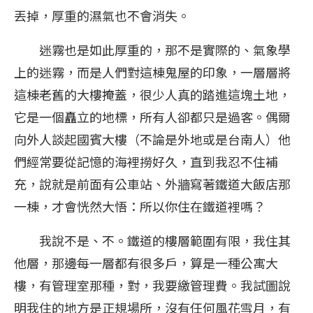
丟掉，厚重的濕氣也不會消失。
迷霧也是如此厚重的，那不是實際的、氣象學
上的迷霧，而是人們對這棟鬼屋的印象，一層層將
這棟老舊的大樓掩蓋，很少人真的踏進這塊土地，
它是一個矗立的地標，所有人卻都只是過客。偶爾
向外人談起國賓大樓（不論是外地或是台南人）他
們經常要從記憶的海裡撈好久，直到我忍不住補
充，說就是前面有公車站、外牆寫著鐵道大飯店那
一棟，才會恍然大悟：所以你住在鐵道裡嗎？
我說不是、不。鐵道的樓層範圍有限，我住其
他層，那邊每一層都有很多戶，算是一種公寓大
樓，有管理室那種，對，我要繳管理費。我試圖說
明我住的地方是正規場所，沒有任何風花雪月，有