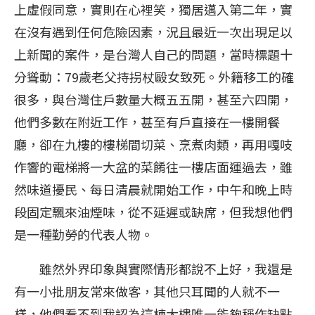
上虛假同意，實則在心裡笑，獨居邁入第二年，實
在沒有遇到任何危險因素，況且最近一次出現足以
上新聞的案件，是台灣人自己的問題，當時標題十
分聳動：79歲老父持拐杖毆女致死。外籍移工的確
很多，與台灣住戶數量大概五五開，甚至六四開，
他們多數在附近工作，甚至有戶直接在一樓開餐
廳，卻在九樓的樓梯間切菜、烹煮肉類，再用嘎吱
作響的電梯將一大盆的菜餚往一樓店面運過去，雖
然味道擾民、每日清晨就開始工作，中午和晚上時
段固定飄來油煙味，從不延遲或缺席，但我想他們
是一種勤勞的代表人物。
雖然外界印象與實際情形都說不上好，我還是
有一小批朋友常來做客，其他只耳聞的人就不一
樣，他們看不到我認為這棟大樓唯一能夠稱作缺點