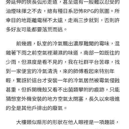
旁延伸的狹長弧形走道，甚至還有一股難以忍受的
油煙味揮之不去，總有種日系恐怖RPG的氛圍。所
幸目的地距離電梯不太遠，走兩三步就到，否則許
多好友可能都要落荒而逃。
前幾週，臥室的冷氣飄出濃厚難聞的霉味，混
雜著下雨之前空氣裡潮濕的味道，南部一如既往的
少雨，但濕度是看不見的，我在社群平台苦尋，找
到一家便宜的冷氣清洗，來的師傅看起來特別年
輕，驚訝於這台才安裝一年的冷氣居然被霉氣侵蝕
甚重，但拆開機殼又看不出菌類攀附的痕跡，只能
猜想室外機安裝的地方空氣太閉塞，長久以來吸進
的全是其他戶排出的廢氣。
大樓類似扇形的形狀在他人眼裡是一項趣談，