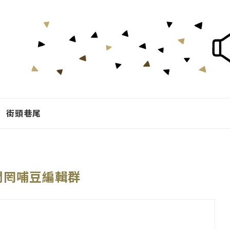
街頭巷尾
閒罔哺豆編輯群