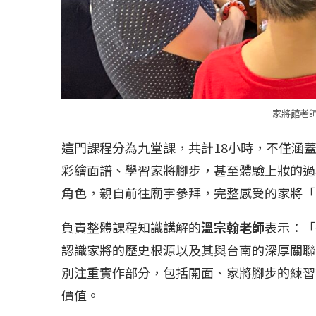
家將館老
這門課程分為九堂課，共計18小時，不僅涵
彩繪面譜、學習家將腳步，甚至體驗上妝的過
角色，親自前往廟宇參拜，完整感受的家將「
負責整體課程知識講解的
溫宗翰老師
表示：「
認識家將的歷史根源以及其與台南的深厚關聯
別注重實作部分，包括開面、家將腳步的練習
價值。