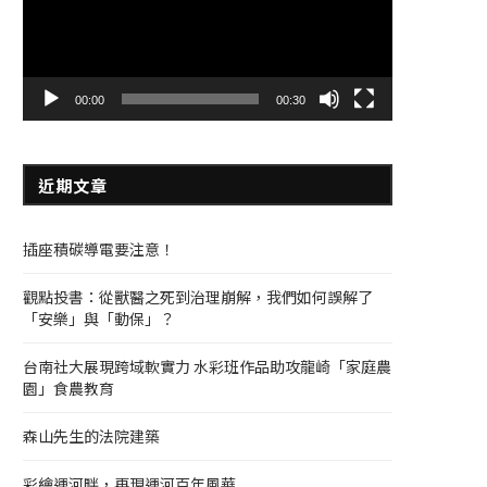
器
00:00
00:30
近期文章
插座積碳導電要注意！
觀點投書：從獸醫之死到治理崩解，我們如何誤解了
「安樂」與「動保」？
台南社大展現跨域軟實力 水彩班作品助攻龍崎「家庭農
園」食農教育
森山先生的法院建築
彩繪運河畔，再現運河百年風華