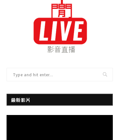
最新影片
視
訊
播
放