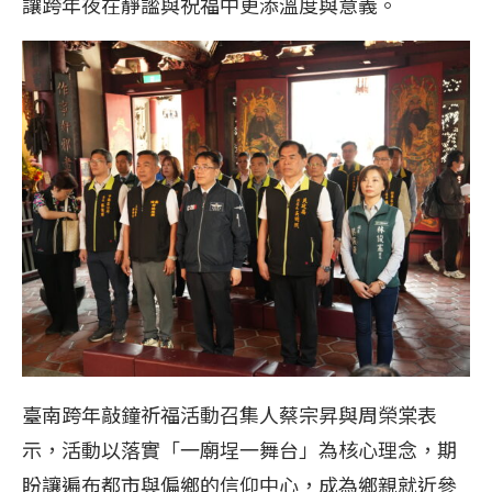
讓跨年夜在靜謐與祝福中更添溫度與意義。
臺南跨年敲鐘祈福活動召集人蔡宗昇與周榮棠表
示，活動以落實「一廟埕一舞台」為核心理念，期
盼讓遍布都市與偏鄉的信仰中心，成為鄉親就近參