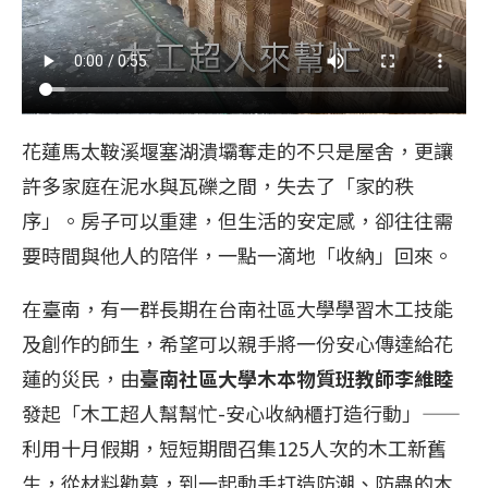
花蓮馬太鞍溪堰塞湖潰壩奪走的不只是屋舍，更讓
許多家庭在泥水與瓦礫之間，失去了「家的秩
序」。房子可以重建，但生活的安定感，卻往往需
要時間與他人的陪伴，一點一滴地「收納」回來。
在臺南，有一群長期在台南社區大學學習木工技能
及創作的師生，希望可以親手將一份安心傳達給花
蓮的災民，由
臺南社區大學木本物質班教師李維睦
發起「木工超人幫幫忙-安心收納櫃打造行動」——
利用十月假期，短短期間召集125人次的木工新舊
生，從材料勸募，到一起動手打造防潮、防蟲的木