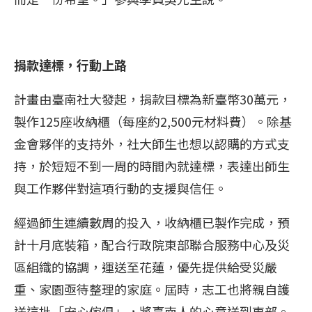
捐款達標，行動上路
計畫由臺南社大發起，捐款目標為新臺幣30萬元，
製作125座收納櫃（每座約2,500元材料費）。除基
金會夥伴的支持外，社大師生也想以認購的方式支
持，於短短不到一周的時間內就達標，表達出師生
與工作夥伴對這項行動的支援與信任。
經過師生連續數周的投入，收納櫃已製作完成，預
計十月底裝箱，配合行政院東部聯合服務中心及災
區組織的協調，運送至花蓮，優先提供給受災嚴
重、家園亟待整理的家庭。屆時，志工也將親自護
送這批「安心傢俱」，將臺南人的心意送到東部。