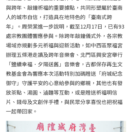
與跨年、敲鐘祈福的重要據點，共同形塑屬於臺南
人的城市自信，打造具在地特色的「臺南式跨
年」。周榮棠進一步說明，截至12月17日，已有93
處宗教團體響應參與。除跨年敲鐘儀式外，各宗教
場域亦規劃多元祈福與迎新活動，如中西區聚福宮
辦理五條港走讀及跨年音樂會、北門區興安宮舉行
「鹽續幸福．夕陽送舊」音樂會，古都保存再生文
教基金會為響應本次活動特別加碼贈送「府城紀念
御守」守護平安的心意給參與的鄉親，其他也有發
放茶點、湯圓、滷麵等互動，或是贈送祈福明信
片、錢母及文創伴手禮，與民眾分享喜悅也把祝福
一起帶回家。