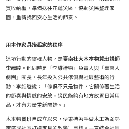
質收納櫃，準備送往花蓮災區，協助災民整理家
園，重新找回安心生活的節奏。
用木作家具搭起家的秩序
這項行動的靈魂人物，是
臺南社大木本物質班講師
李維睦
。他同時是「李維造物」負責人與「臺南人
劇團」團長，長年投入公共傢俱與社區藝術的行
動。李維睦說：「傢俱不只是物件，它關係著生活
的節奏與情感的安放。災民能夠有地方放置日常用
品，才有力量重新開始。」
木本物質班自成立以來，便秉持著手做木工為弱勢
家庭或社區打造家具的教學’目標。一直結合社區