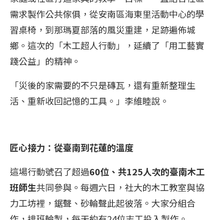
需求製作公共傢俱，從安南區海東里活動中心的學
習桌椅，到那瑪夏部落的風災重建，足跡遍佈城
鄉。這次的「木工超人行動」，延續了「用工藝實
踐公益」的精神。
「災後的家需要的不只是磚瓦，還有重新整理生
活、重新收回記憶的工具。」李維睦說。
匠心接力：從臺南到花蓮的溫度
這場行動號召了超過
60位、共125人次的臺南木工
班師生
共同參與。每週六日，社大的木工教室與協
力工坊裡，鋸聲、砂輪聲此起彼落。大家分組合
作，排班輪製，每天約有24位志工投入製作。