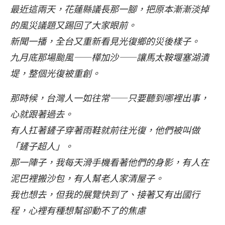
最近這兩天，花蓮縣議長那一腳，把原本漸漸淡掉
的風災議題又踢回了大家眼前。
新聞一播，全台又重新看見光復鄉的災後樣子。
九月底那場颱風——樺加沙——讓馬太鞍堰塞湖潰
堤，整個光復被重創。
那時候，台灣人一如往常——只要聽到哪裡出事，
心就跟著過去。
有人扛著鏟子穿著雨鞋就前往光復，他們被叫做
「鏟子超人」。
那一陣子，我每天滑手機看著他們的身影，有人在
泥巴裡搬沙包，有人幫老人家清屋子。
我也想去，但我的展覽快到了、接著又有出國行
程，心裡有種想幫卻動不了的焦慮