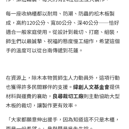
每一座收納櫃都以耐用、防潮、防蟲的松木板製
成，高約120公分、寬80公分、深40公分——恰好
適合一般家庭使用。從設計到裁切、打磨、組裝，
師生們以最誠摯、祝福的態度慢工細作，希望這個
手的溫度可以從台南傳遞到花蓮。
在資源上，除木本物質師生人力動員外，這項行動
也獲得許多民間夥伴的支援。
緯創人文基金會
提供
材料與運費的襄助，
良尋裁切工廠
則主動協助大型
木板的裁切，讓製作更有效率。
「大家都願意伸出援手，因為知道這不只是木櫃，
而是一份希望。」參與學員吳先生說。