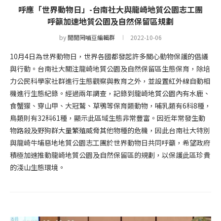
呼應「世界動物日」-台南社大與龍崎地質公園志工團
呼籲加速地質公園及自然保留區規劃
by
閒閒罔哺豆編輯群
2022-10-06
10月4日為世界動物日，世界各國都發起許多關心動物保護的倡議
與行動。台南社大關注龍崎地質公園及自然保留區生態保育，除培
力公民科學家社群進行生態觀察與教育之外，並設置紅外線自動相
機進行生態紀錄。經過兩年調查，記錄到龍崎地質公園內有水鹿、
食蟹獴、穿山甲、大冠鷲、草鴞等保育類動物，哺乳類有6科8種，
鳥類則有32科61種，顯示此區域生態非常豐富。因近年常發生動
物路殺及野狗群大量繁殖威脅其他物種的危機，因此台南社大特別
與龍崎牛埔惡地地質公園志工團於世界動物日共同呼籲，希望政府
積極加速推動龍崎地質公園及自然保留區的規劃，以保護此區珍貴
的淺山生態環境。