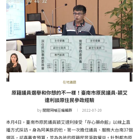
在地議題
原籍議員選舉和你想的不一樣！臺南市原民議員-穎艾
達利談原住民參政經驗
by
閒閒罔哺豆編輯群
2022-07-20
本月4日，臺南市原民議員穎艾達利接受「存心藥命館」以線上直
播方式採訪。身為阿美族的他，第一次擔任議員、服務大台南37個
選區，認真審查預算，並為各地的原籍民眾爭取權益。針對都市原