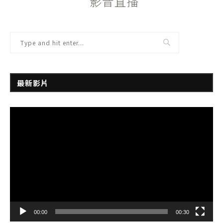
最新影片
視
訊
播
放
器
00:00
00:30