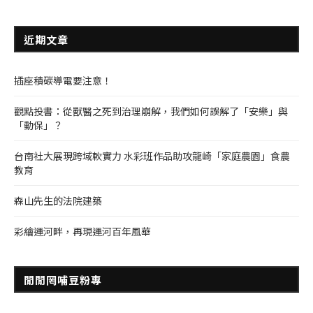
近期文章
插座積碳導電要注意！
觀點投書：從獸醫之死到治理崩解，我們如何誤解了「安樂」與
「動保」？
台南社大展現跨域軟實力 水彩班作品助攻龍崎「家庭農園」食農
教育
森山先生的法院建築
彩繪運河畔，再現運河百年風華
閒閒罔哺豆粉專