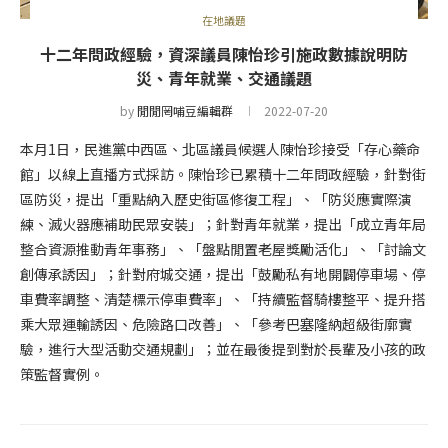
在地議題
十二年問政經驗，資深議員陳怡珍引施政數據說明防
災、青年就業、交通議題
by
閒閒罔哺豆編輯群
2022-07-20
本月1日，民進黨中西區、北區議員候選人陳怡珍接受「存心藥命
館」以線上直播方式採訪。陳怡珍已累積十二年問政經驗，針對街
區防災，提出「重點納入歷史街區修復工程」、「防災應實際演
練、滅火器應補助民眾安裝」；針對青年就業，提出「成立青年局
整合資源推動青年事務」、「盤點閒置老屋獎勵活化」、「討論文
創傳承誘因」；針對府城交通，提出「鼓勵私有地開闢停車場、停
車費率調整、清楚標示停車費率」、「持續監督騎樓整平、提升搭
乘大眾運輸誘因、危險路口改善」、「參考巴塞隆納超級街廓實
驗，進行大型活動交通規劃」；並在最後提到對於長輩及小孩的政
策監督實例。