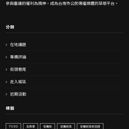
參與審議的權利為精神，成為台南市公民傳播媒體的草根平台。
分類
在地議題
專欄評論
街頭巷尾
走入城區
近期活動
標籤
TO DO
五條港
信義街
信義街區
信義街區來𨑨迌